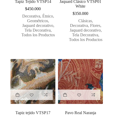
Tapiz Tejido VTSP14
Jaquard Clásico VTSP01
White
$
450.000
$
350.000
Decorativa
,
Étnico
,
Geométricos
,
Clásicas
,
Jaquard decorativo
,
Decorativa
,
Flores
,
Tela Decorativa
,
Jaquard decorativo
,
Todos los Productos
Tela Decorativa
,
Todos los Productos
Tapiz tejido VTSP17
Pavo Real Naranja