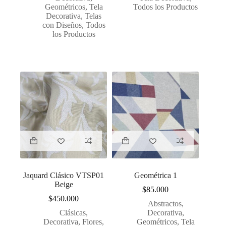
Geométricos
,
Tela
Todos los Productos
Decorativa
,
Telas
con Diseños
,
Todos
los Productos
Jaquard Clásico VTSP01
Geométrica 1
Beige
$
85.000
$
450.000
Abstractos
,
Clásicas
,
Decorativa
,
Decorativa
,
Flores
,
Geométricos
,
Tela