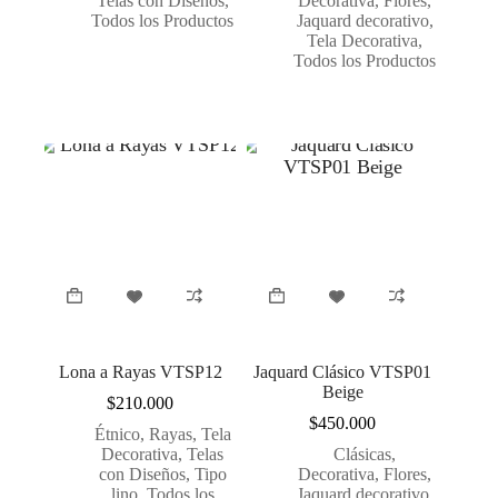
Telas con Diseños
,
Decorativa
,
Flores
,
Todos los Productos
Jaquard decorativo
,
Tela Decorativa
,
Todos los Productos
Lona a Rayas VTSP12
Jaquard Clásico VTSP01
Beige
$
210.000
$
450.000
Étnico
,
Rayas
,
Tela
Decorativa
,
Telas
Clásicas
,
con Diseños
,
Tipo
Decorativa
,
Flores
,
lino
,
Todos los
Jaquard decorativo
,