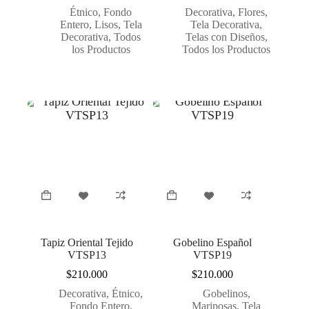
Étnico
,
Fondo
Decorativa
,
Flores
,
Entero
,
Lisos
,
Tela
Tela Decorativa
,
Decorativa
,
Todos
Telas con Diseños
,
los Productos
Todos los Productos
Tapiz Oriental Tejido
Gobelino Español
VTSP13
VTSP19
$
210.000
$
210.000
Decorativa
,
Étnico
,
Gobelinos
,
Fondo Entero
,
Mariposas
,
Tela