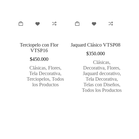
Terciopelo con Flor
Jaquard Clásico VTSP08
VTSP16
$
350.000
$
450.000
Clásicas
,
Clásicas
,
Flores
,
Decorativa
,
Flores
,
Tela Decorativa
,
Jaquard decorativo
,
Terciopelos
,
Todos
Tela Decorativa
,
los Productos
Telas con Diseños
,
Todos los Productos